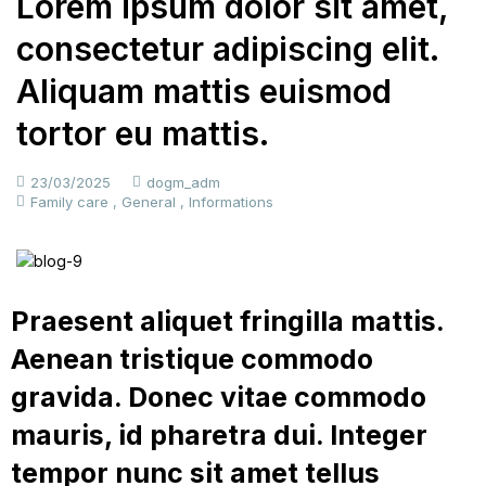
Lorem ipsum dolor sit amet,
consectetur adipiscing elit.
Aliquam mattis euismod
tortor eu mattis.
23/03/2025
dogm_adm
Family care
,
General
,
Informations
Praesent aliquet fringilla mattis.
Aenean tristique commodo
gravida. Donec vitae commodo
mauris, id pharetra dui. Integer
tempor nunc sit amet tellus