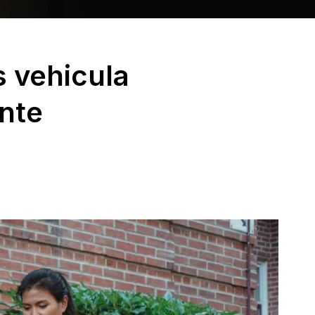
 vehicula
ante