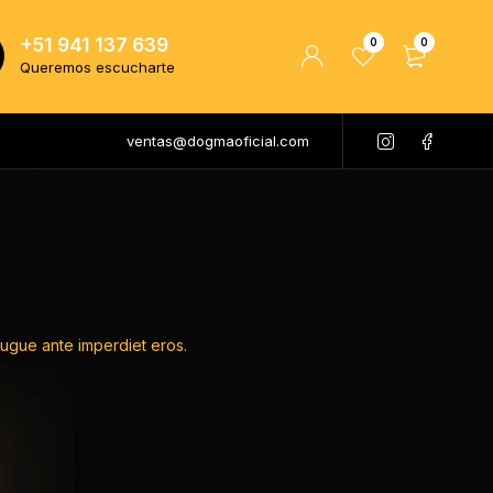
+51 941 137 639
0
0
Queremos escucharte
ventas@dogmaoficial.com
 augue ante imperdiet eros.