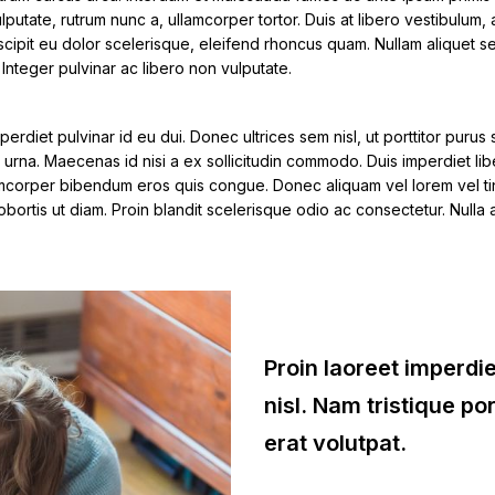
lputate, rutrum nunc a, ullamcorper tortor. Duis at libero vestibulum, 
suscipit eu dolor scelerisque, eleifend rhoncus quam. Nullam aliqu
t. Integer pulvinar ac libero non vulputate.
perdiet pulvinar id eu dui. Donec ultrices sem nisl, ut porttitor puru
 urna. Maecenas id nisi a ex sollicitudin commodo. Duis imperdiet lib
llamcorper bibendum eros quis congue. Donec aliquam vel lorem vel tin
 lobortis ut diam. Proin blandit scelerisque odio ac consectetur. Nulla
Proin laoreet imperdie
nisl. Nam tristique port
erat volutpat.