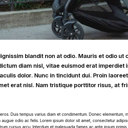
 dignissim blandit non at odio. Mauris et odio u
ctum diam nisl, vitae euismod erat imperdiet 
iaculis dolor. Nunc in tincidunt dui. Proin laoree
et erat nisl. Nam tristique porttitor risus, at fri
eros. Duis tempus varius diam et condimentum. Donec elementum, m
la augue odio ac felis. Lorem ipsum dolor sit amet, consectetur adipi
rutrum cursus arcu. Interdum et malesuada fames ac ante ipsum primis 