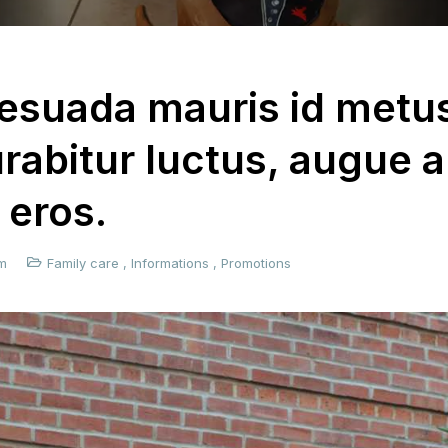
esuada mauris id metus
urabitur luctus, augue 
 eros.
m
Family care
,
Informations
,
Promotions