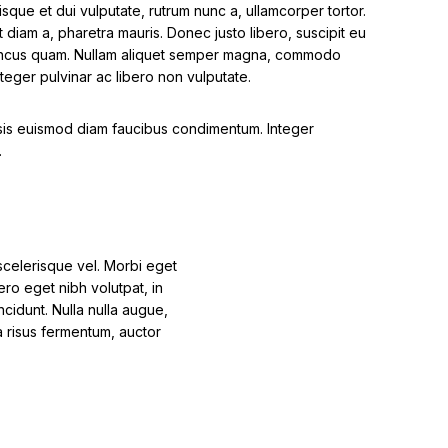
isque et dui vulputate, rutrum nunc a, ullamcorper tortor.
t diam a, pharetra mauris. Donec justo libero, suscipit eu
honcus quam. Nullam aliquet semper magna, commodo
Integer pulvinar ac libero non vulputate.
ilisis euismod diam faucibus condimentum. Integer
.
s scelerisque vel. Morbi eget
ero eget nibh volutpat, in
cidunt. Nulla nulla augue,
 a risus fermentum, auctor