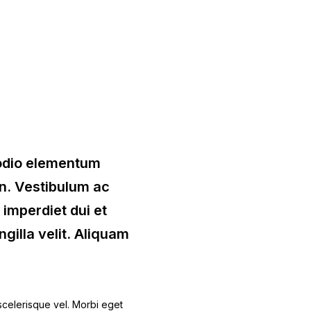
t odio elementum
in. Vestibulum ac
t imperdiet dui et
ngilla velit. Aliquam
s scelerisque vel. Morbi eget