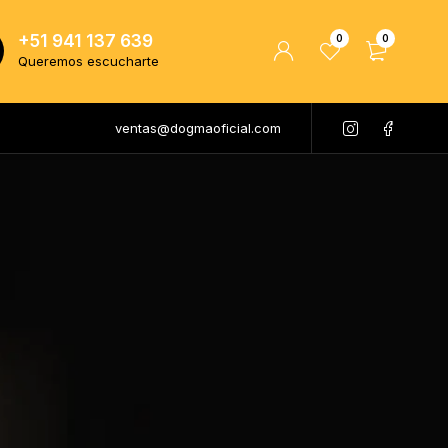
+51 941 137 639
0
0
Queremos escucharte
ventas@dogmaoficial.com