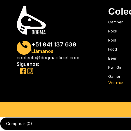
Cole
Camper
Rock
Pool
+51 941 137 639
Food
Llámanos
contacto@dogmaoficial.com
Beer
Siguenos:
Pwr Girl
Gamer
Ver más
Comparar
(0)