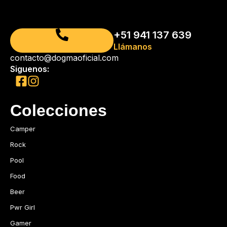
+51 941 137 639
Llámanos
contacto@dogmaoficial.com
Siguenos:
Colecciones
Camper
Rock
Pool
Food
Beer
Pwr Girl
Gamer