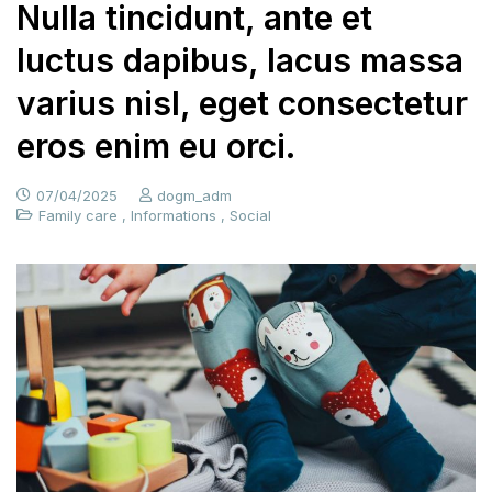
Nulla tincidunt, ante et
luctus dapibus, lacus massa
varius nisl, eget consectetur
eros enim eu orci.
07/04/2025
dogm_adm
Family care
,
Informations
,
Social