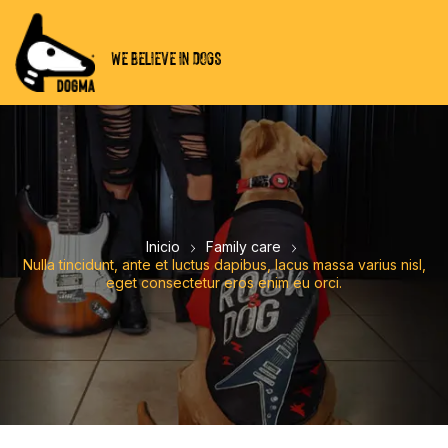
WE BELIEVE IN DOGS
Inicio
Family care
Nulla tincidunt, ante et luctus dapibus, lacus massa varius nisl,
eget consectetur eros enim eu orci.