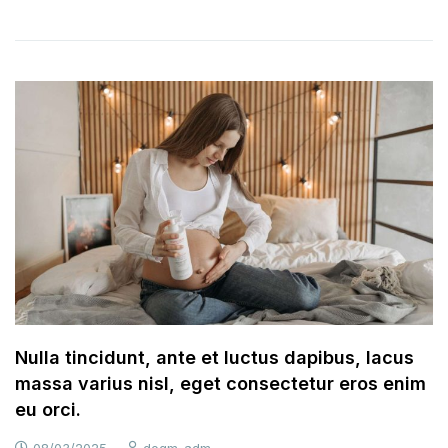
Nulla tincidunt, ante et luctus dapibus, lacus
massa varius nisl, eget consectetur eros enim
eu orci.
08/03/2025
dogm_adm