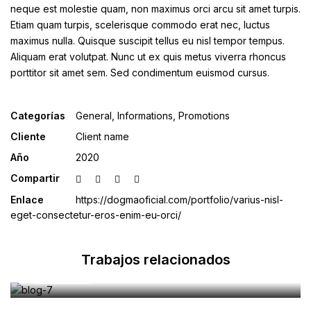
neque est molestie quam, non maximus orci arcu sit amet turpis.
Etiam quam turpis, scelerisque commodo erat nec, luctus
maximus nulla. Quisque suscipit tellus eu nisl tempor tempus.
Aliquam erat volutpat. Nunc ut ex quis metus viverra rhoncus
porttitor sit amet sem. Sed condimentum euismod cursus.
Categorías
General
,
Informations
,
Promotions
Cliente
Client name
Año
2020
Compartir
8/06/2021
dogm_adm
Enlace
https://dogmaoficial.com/portfolio/varius-nisl-
eget-consectetur-eros-enim-eu-orci/
orem ipsum dolor sit amet, consectetur
dipiscing elit
Trabajos relacionados
Leer más