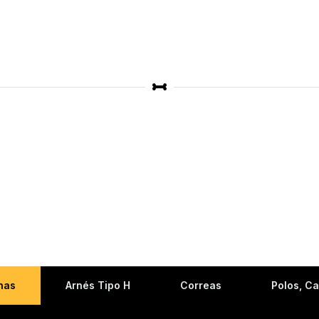
nas
Arnés Tipo H
Correas
Polos, C