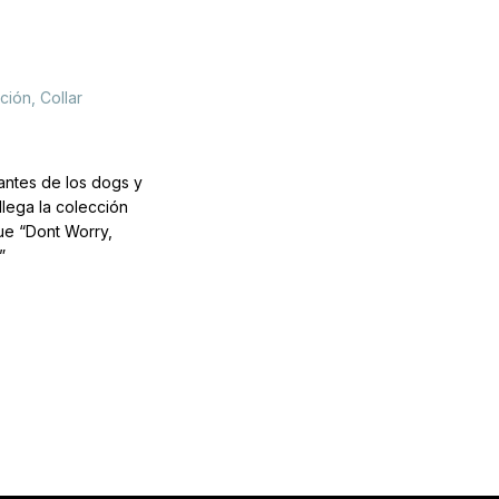
ción
,
Collar
antes de los dogs y
llega la colección
ue “Dont Worry,
”