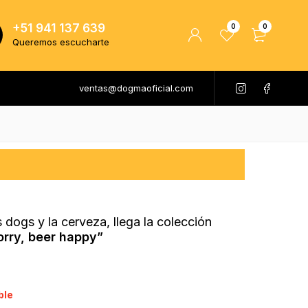
+51 941 137 639
0
0
Queremos escucharte
ventas@dogmaoficial.com
 dogs y la cerveza, llega la colección
rry, beer happy”
ble