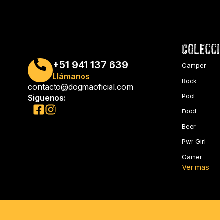
Colecc
+51 941 137 639
Camper
Llámanos
Rock
contacto@dogmaoficial.com
Pool
Siguenos:
Food
Beer
Pwr Girl
Gamer
Ver más