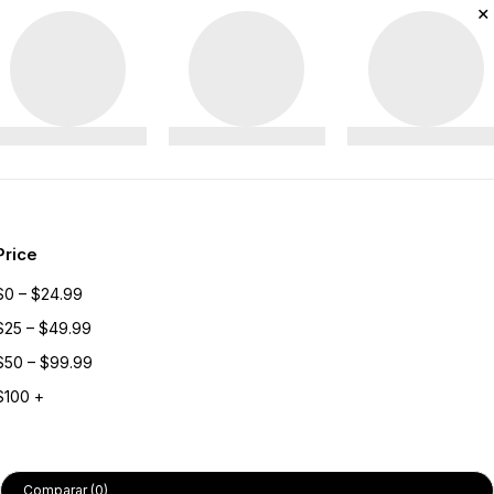
Price
$0 – $24.99
$25 – $49.99
$50 – $99.99
$100 +
Comparar
(0)